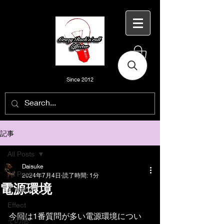
Since 2012
記事
All Posts
Daisuke
All Posts
2024年7月4日
読了時間: 1分
電源環境
Amplifier
Effect
今回は1番質問が多い電源環境につい
その他