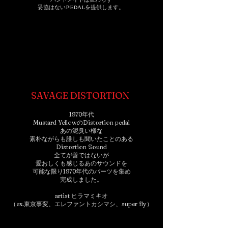
​妥協はないPEDALを提供します。
SAVAGE DISTORTION
1970年代
Mustard YellowのDistortion pedal
あの泥臭い様な
素朴ながらも誰しも聞いたことのある
Distortion Sound
全てが善ではないが
愛おしくも感じるあのサウンドを
可能な限り1970年代のパーツを集め
完成しました。
artist ヒラマミキオ
（ex.東京事変、エレファントカシマシ、super fly）