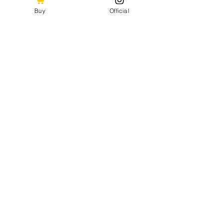
Buy
Official
¥29.500-
ヒラマミキオ/SAVAGE
DISTORTION