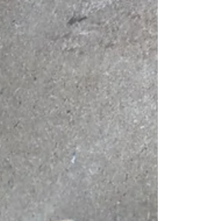
うと思ったわけです。 入り込みの角度６、５、
４、３、２度 勿論その間の0.1度も細かく設定して
はばらし また組み込んではバラシを続けてやっと
セットネックの組み込みの角度を設定できた。 相
当ネックをダメにしたが 今後の作っていくサウン
ドのため と割り切って 数十本のネックを捨てた。
w 基本4.3にがベストと答えは出たが勿論人の癖も
あるし 多分現行にもVintageにもなかなかないと思
う。 思いたい。 ま、このタイプ現行調整も癖があ
るのでなかなか決まらないが