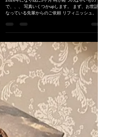
3月
2026年になり既に3ヶ月 時が経つのは早いもの
で、、、 写真いくつかupします。 まず、お世話に
なっている先輩からのご依頼 リフィニッシュ。 ポ
リ塗装を綺麗に丁寧に剥がしオールラッカーで塗
装。 やはり、鳴りは全く違います。 塗膜の硬度は
全く違うので木の鳴りの妨げを最小限に抑え しっ
かりアルダーらしい鳴りに復活しました。 写真が
少ない、、サンバーストは荒吹の段階