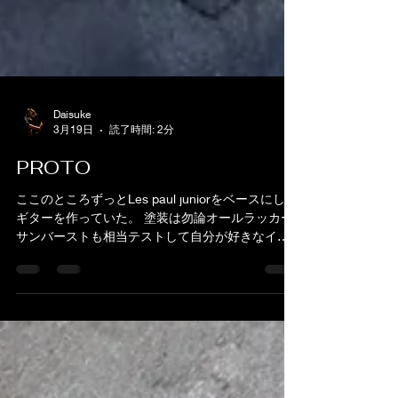
Daisuke
3月19日
読了時間: 2分
PROTO
ここのところずっとLes paul juniorをベースにした
ギターを作っていた。 塗装は勿論オールラッカー
サンバーストも相当テストして自分が好きなイメ
ージへ。 アフマホで作りましたがしっかり重量感
もあり それに相待ってローもアッタクのあるサウ
ンドに仕上がりました。 が、なぜこのタイプにし
たのかというと SG制作をしていたが ネックの仕
込み角度で悩み始め どうしたものかと頭をフル回
転させていた時に 目に入ったGibson Les Paul
Junior 試しにこれ作ってネック角度１から考えよ