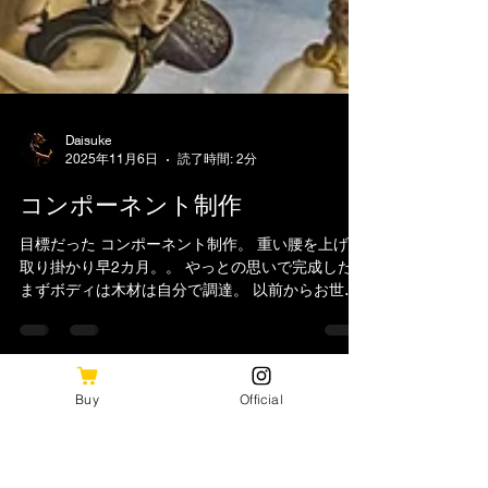
Daisuke
2025年11月6日
読了時間: 2分
コンポーネント制作
目標だった コンポーネント制作。 重い腰を上げ、
取り掛かり早2カ月。。 やっとの思いで完成した。
まずボディは木材は自分で調達。 以前からお世話
Buy
Official
になっているギタービルダーに 型を取ってもらっ
た。 型取り 切り出し後 ここからまずペーパーあて
て 形成し下地処理を。 導管埋め あまりに埋めすぎ