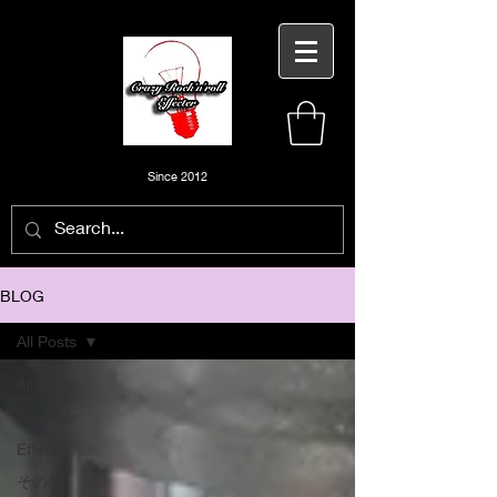
Since 2012
BLOG
All Posts
All Posts
Amplifier
Effect
その他